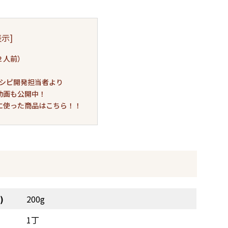
表示
]
２人前）
シピ開発担当者より
動画も公開中！
に使った商品はこちら！！
)
200g
1丁