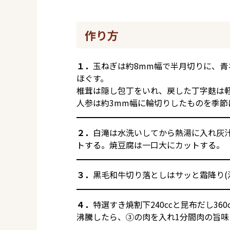
作り方
１．
玉ねぎは約8mm幅で半月切りに、青
ほぐす。
椎茸は隠し包丁をいれ、戻した丁字麩は
人参は約3mm幅に輪切りしたものを季節
２．
白滝は水洗いしてから熱湯に入れ灰
トする。焼豆腐は一口大にカットする。
３．
黒毛和牛切り落としはサッと霜降り(
４．
特選すき焼割下240ccと昆布だし36
沸騰したら、③の肉を入れ1分間肉の旨味