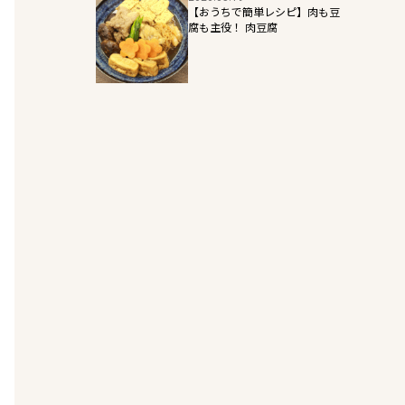
【おうちで簡単レシピ】肉も豆
腐も主役！ 肉豆腐