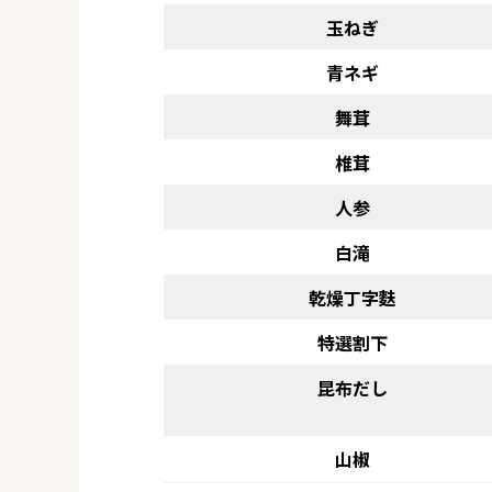
玉ねぎ
青ネギ
舞茸
椎茸
人参
白滝
乾燥丁字麩
特選割下
昆布だし
山椒